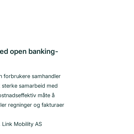
med open banking-
en forbrukere samhandler
rt sterke samarbeid med
ostnadseffektiv måte å
er regninger og fakturaer
 Link Mobility AS