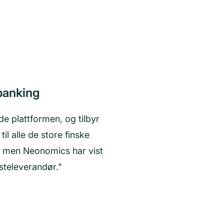
banking
 plattformen, og tilbyr
il alle de store finske
t, men Neonomics har vist
esteleverandør."