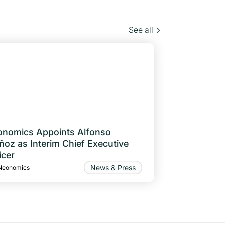
See all
nomics Appoints Alfonso
oz as Interim Chief Executive
icer
News & Press
Neonomics