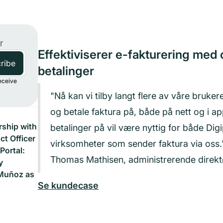
r
Effektiviserer e-fakturering med
betalinger
eceive
"Nå kan vi tilby langt flere av våre bruke
og betale faktura på, både på nett og i a
ship with
betalinger på vil være nyttig for både Dig
t Officer
virksomheter som sender faktura via oss.
Portal:
Thomas Mathisen, administrerende direktø
y
Muñoz as
Se kundecase