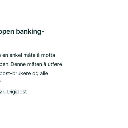
 open banking-
re en enkel måte å motta
ppen. Denne måten å utføre
ipost-brukere og alle
"
r, Digipost